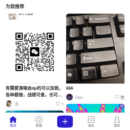
为您推荐
有需要演唱会dp的可以加我，
666
各种都接，战绩可查，也可以
Dav
赞
找我了解了解
无
1
首页
粉圈
演出
我的