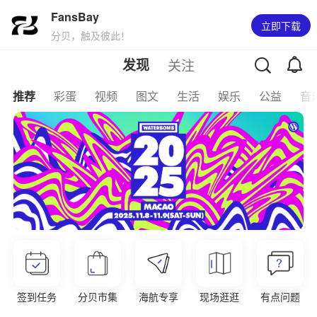
FansBay
立即下载
分贝，触及彼此！
下拉刷新
关注
发现
推荐
彩蛋
视频
图文
生活
娱乐
公益
音
签到任务
分贝市集
海航专享
现场逛逛
有点问题